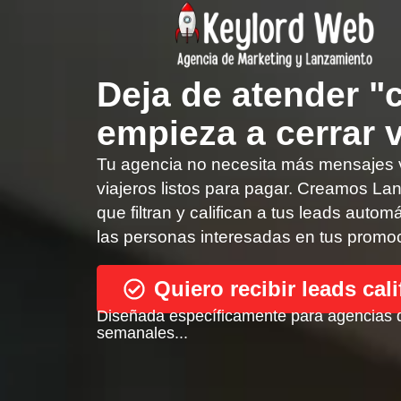
Deja de atender "
empieza a cerrar v
Tu agencia no necesita más mensajes 
viajeros listos para pagar. Creamos La
que filtran y califican a tus leads auto
las personas interesadas en tus promoc
Quiero recibir leads cal
Diseñada específicamente para agencias 
semanales...