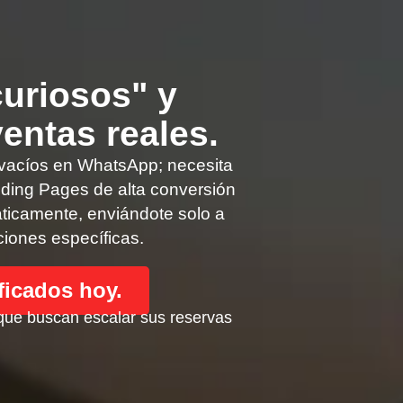
curiosos" y
entas reales.
vacíos en WhatsApp; necesita
nding Pages de alta conversión
máticamente, enviándote solo a
iones específicas.
ificados hoy.
que buscan escalar sus reservas